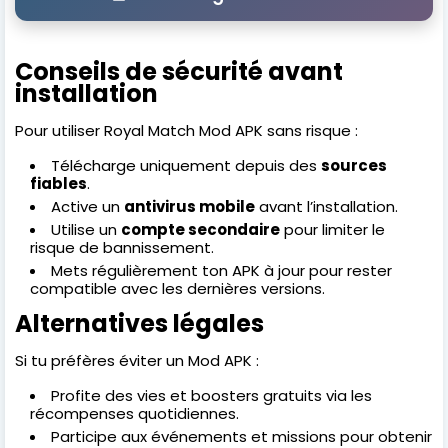
Conseils de sécurité avant
installation
Pour utiliser Royal Match Mod APK sans risque :
Télécharge uniquement depuis des
sources
fiables
.
Active un
antivirus mobile
avant l’installation.
Utilise un
compte secondaire
pour limiter le
risque de bannissement.
Mets régulièrement ton APK à jour pour rester
compatible avec les dernières versions.
Alternatives légales
Si tu préfères éviter un Mod APK :
Profite des vies et boosters gratuits via les
récompenses quotidiennes.
Participe aux événements et missions pour obtenir