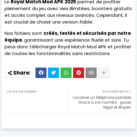
Le
Royal Match Mod APK 2025
permet de profiter
pleinement du jeu avec vies illimitées, boosters gratuits
et accès complet aux niveaux avancés. Cependant, il
est crucial de choisir une version fiable.
Nos fichiers sont
créés, testés et sécurisés par notre
équipe
, garantissant une expérience fluide et sûre. Tu
peux donc télécharger Royal Match Mod APK et profiter
de toutes les fonctionnalités sans restrictions.
PLUS ANCIENNE
PLUS RÉCENTE
Localiser un téléphone portable
Grace a son numéro : guide
légal et étapes