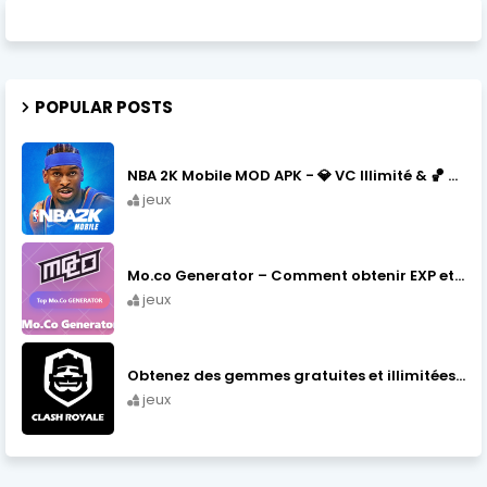
POPULAR POSTS
NBA 2K Mobile MOD APK - 💎 VC Illimité & 🏀 Tous Joueurs (2026)
jeux
Mo.co Generator – Comment obtenir EXP et Mo.Gold gratuitement
jeux
Obtenez des gemmes gratuites et illimitées dans Clash Royale en 2025-2026
jeux