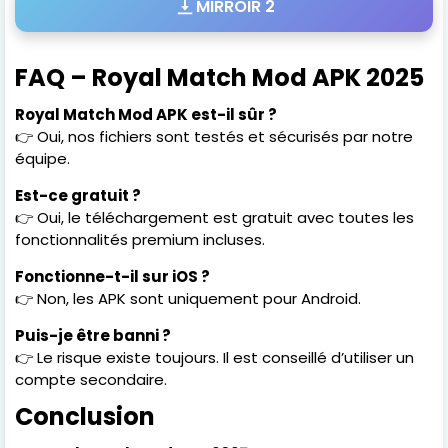
MIRROIR 2
FAQ – Royal Match Mod APK 2025
Royal Match Mod APK est-il sûr ?
👉 Oui, nos fichiers sont testés et sécurisés par notre
équipe.
Est-ce gratuit ?
👉 Oui, le téléchargement est gratuit avec toutes les
fonctionnalités premium incluses.
Fonctionne-t-il sur iOS ?
👉 Non, les APK sont uniquement pour Android.
Puis-je être banni ?
👉 Le risque existe toujours. Il est conseillé d’utiliser un
compte secondaire.
Conclusion