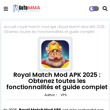
Accueil
royal match mod apk
Royal Match Mod APK 2025 :
Obtenez toutes les fonctionnalités et guide complet
Royal Match Mod APK 2025 :
Obtenez toutes les
fonctionnalités et guide complet
Author -
VPS
En 2025,
Royal Match Mod APK
est très recherché par