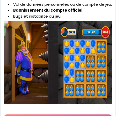
Vol de données personnelles ou de compte de jeu.
Bannissement du compte officiel
.
Bugs et instabilité du jeu.