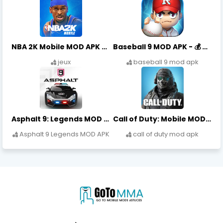
NBA 2K Mobile MOD APK - 💎 VC Illimité & 🏀 Tous Joueurs (2026)
Baseball 9 MOD APK - 💰 Pièces Illimitées & ⚾ Joueurs Max (2026)
jeux
baseball 9 mod apk
Asphalt 9: Legends MOD APK - 💎 Tokens Illimités & 🏎️ Toutes Voitures (2026)
Call of Duty: Mobile MOD APK - 💎 CP Illimité & 🔫 Tous Skins (2026)
Asphalt 9 Legends MOD APK
call of duty mod apk