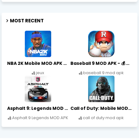
MOST RECENT
NBA 2K Mobile MOD APK - 💎 VC Illimité & 🏀 Tous Joueurs (2026)
Baseball 9 MOD APK - 💰 Pièces Illimitées & ⚾ Joueurs Max (2026)
jeux
baseball 9 mod apk
Asphalt 9: Legends MOD APK - 💎 Tokens Illimités & 🏎️ Toutes Voitures (2026)
Call of Duty: Mobile MOD APK - 💎 CP Illimité & 🔫 Tous Skins (2026)
Asphalt 9 Legends MOD APK
call of duty mod apk